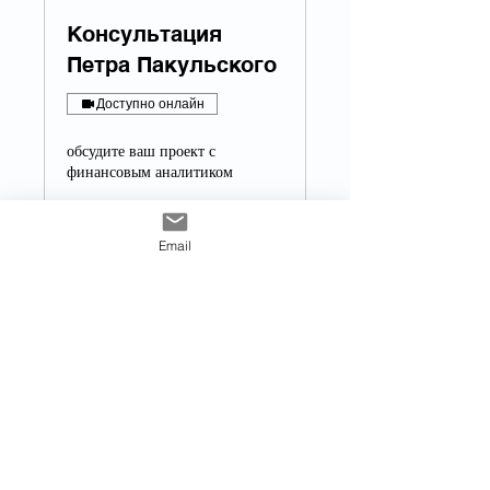
Консультация
Петра Пакульского
Доступно онлайн
обсудите ваш проект с
финансовым аналитиком
Подробнее
Email
30 минут
30
30 $
долларов
США
Записаться
2005-2026
© Pakulski Consulting