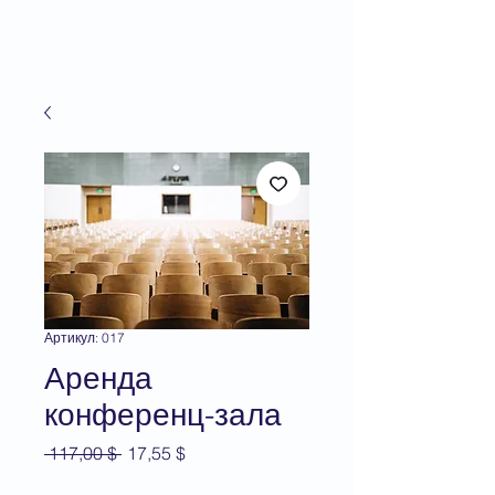
Артикул: 017
Аренда
конференц-зала
Обычная
Спеццена
 117,00 $ 
17,55 $
цена