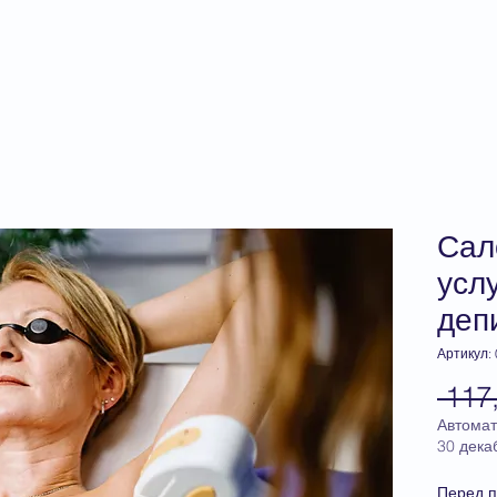
главная
прайс-лист
консуль
Сал
усл
деп
Артикул:
 117
Автомат
30 дека
Перед п