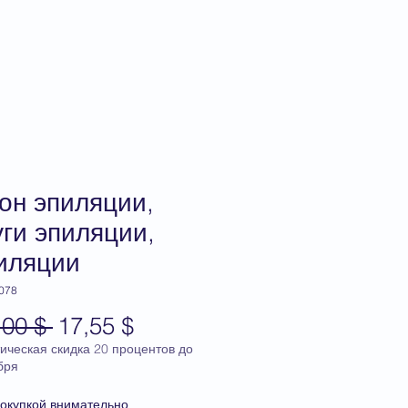
тация
Q&A
магазин
он эпиляции,
уги эпиляции,
иляции
 078
Обычная
Спеццена
,00 $ 
17,55 $
цена
ическая скидка 20 процентов до
бря
окупкой внимательно