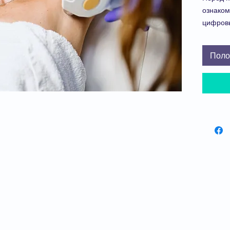
ознаком
цифров
Посмотр
модели
Поло
Чтобы 
покупки