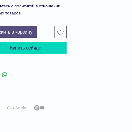
ьтесь с политикой в отношении
ых товаров.
ите видео-обзор финансовой
здесь
.
жить в корзину
продолжить процесс оформления
, нажмите "Положить в корзину".
Купить сейчас
Get Social