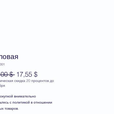
тация
Q&A
магазин
ловая
 001
Обычная
Спеццена
,00 $ 
17,55 $
цена
ическая скидка 20 процентов до
бря
окупкой внимательно
ьтесь с политикой в отношении
ых товаров.