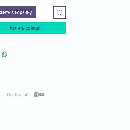
ите видео-обзор финансовой
здесь
.
жить в корзину
продолжить процесс оформления
, нажмите "Положить в корзину".
Купить сейчас
Get Social