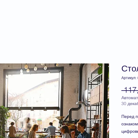
главная
прайс-лист
консуль
Сто
Артикул:
 117
Автомат
30 дека
Перед п
ознаком
цифров