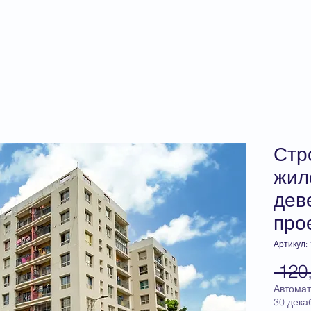
главная
прайс-лист
консуль
Стр
жил
дев
про
Артикул:
 120
Автомат
30 дека