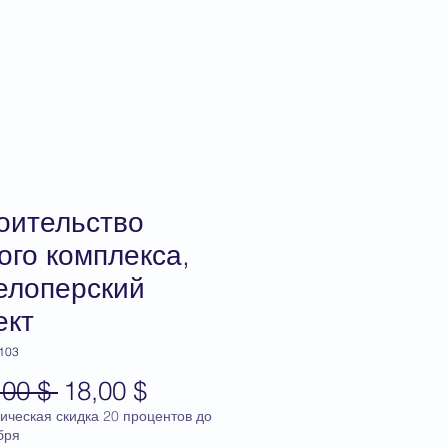
тация
Q&A
магазин
оительство
ого комплекса,
елоперский
ект
 103
Обычная
Спеццена
,00 $ 
18,00 $
цена
ическая скидка 20 процентов до
бря