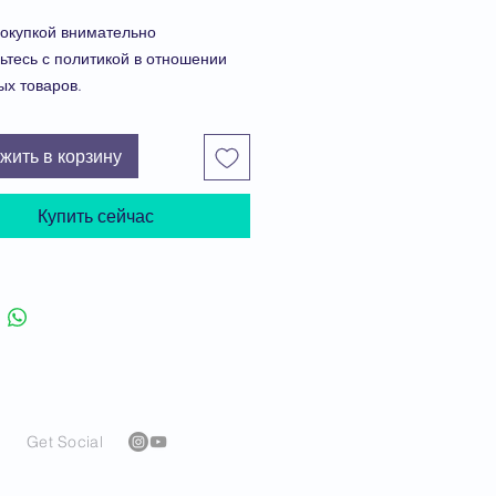
окупкой внимательно
ьтесь с политикой в отношении
ых товаров.
ите видео-обзор финансовой
здесь
.
жить в корзину
продолжить процесс оформления
, нажмите "Положить в корзину".
Купить сейчас
Get Social