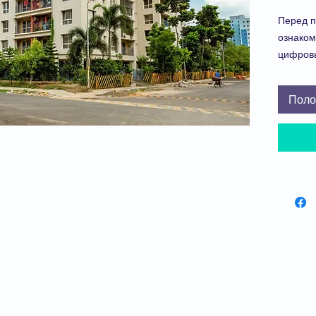
Перед п
ознаком
цифров
Посмотр
модели
Поло
Чтобы 
покупки