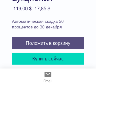
Обычная
Спеццена
 119,00 $ 
17,85 $
цена
Автоматическая скидка 20
процентов до 30 декабря
Положить в корзину
Купить сейчас
Перед покупкой внимательно
Email
ознакомьтесь с политикой в
отношении цифровых товаров.
Посмотрите видео-
обзор финансовой модели
здесь
.
Чтобы продолжить процесс
оформления покупки, нажмите
USD ($)
"Положить в корзину".