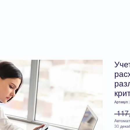
главная
прайс-лист
консуль
Уче
рас
раз
кри
Артикул:
 117
Автомат
30 дека