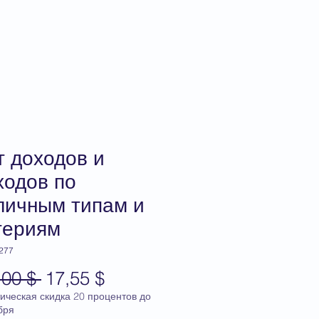
тация
Q&A
магазин
т доходов и
ходов по
личным типам и
териям
 277
Обычная
Спеццена
,00 $ 
17,55 $
цена
ическая скидка 20 процентов до
бря