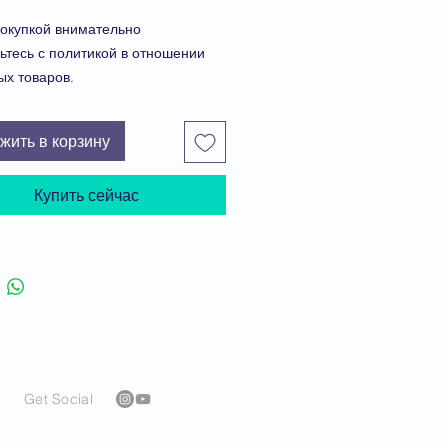
окупкой внимательно
ьтесь с политикой в отношении
ых товаров.
вая модель создана в программе
ft Excel. Программный продукт
жить в корзину
тан для учета доходов и расходов
ичным типам и критериям, без
Купить сейчас
ования склада, на один
ый месяц. Программа рассчитана
ранзакций
в месяц.
ите видео-обзор финансовой
здесь
.
продолжить процесс оформления
, нажмите "Положить в корзину".
Get Social