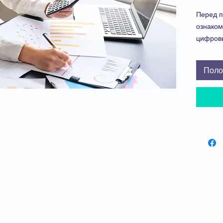
Перед п
ознаком
цифров
Финансо
Microso
Поло
разрабо
по разл
моделир
отдельн
на
200
т
Посмотр
модели
Чтобы 
покупки